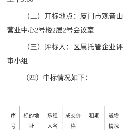
（二）开标地点：
厦门市观音山
营业中心
2号楼2层2号会议室
（三）评标人：
区属托管企业
评
审小组
（四）中标
情况如下
：
序
标
的地
承租
成交价
租期
递增
号
址
人
名
格
情况