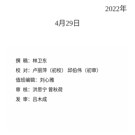
2022
年
4
月
29
日
撰 稿：林卫东
校 对：
卢丽萍
（初校）
邱伯伟
（初审）
值班编辑：刘心雅
审 核：
洪思宁 曾秋荷
发 审：吕木成