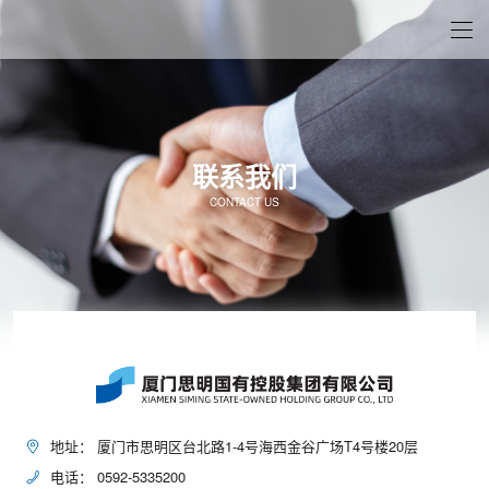
联系我们
CONTACT US
地址：
厦门市思明区台北路1-4号海西金谷广场T4号楼20层
电话：
0592-5335200